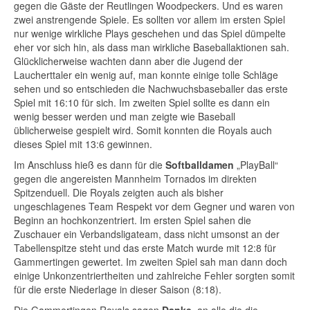
gegen die Gäste der Reutlingen Woodpeckers. Und es waren
zwei anstrengende Spiele. Es sollten vor allem im ersten Spiel
nur wenige wirkliche Plays geschehen und das Spiel dümpelte
eher vor sich hin, als dass man wirkliche Baseballaktionen sah.
Glücklicherweise wachten dann aber die Jugend der
Laucherttaler ein wenig auf, man konnte einige tolle Schläge
sehen und so entschieden die Nachwuchsbaseballer das erste
Spiel mit 16:10 für sich. Im zweiten Spiel sollte es dann ein
wenig besser werden und man zeigte wie Baseball
üblicherweise gespielt wird. Somit konnten die Royals auch
dieses Spiel mit 13:6 gewinnen.
Im Anschluss hieß es dann für die
Softballdamen
„PlayBall“
gegen die angereisten Mannheim Tornados im direkten
Spitzenduell. Die Royals zeigten auch als bisher
ungeschlagenes Team Respekt vor dem Gegner und waren von
Beginn an hochkonzentriert. Im ersten Spiel sahen die
Zuschauer ein Verbandsligateam, dass nicht umsonst an der
Tabellenspitze steht und das erste Match wurde mit 12:8 für
Gammertingen gewertet. Im zweiten Spiel sah man dann doch
einige Unkonzentriertheiten und zahlreiche Fehler sorgten somit
für die erste Niederlage in dieser Saison (8:18).