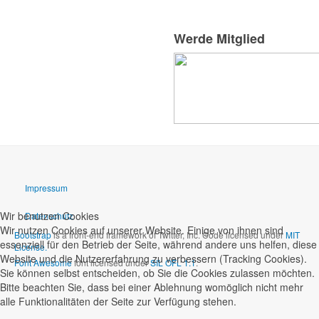
Werde Mitglied
Impressum
Wir benutzen Cookies
Datenschutz
Wir nutzen Cookies auf unserer Website. Einige von ihnen sind
Bootstrap
is a front-end framework of Twitter, Inc. Code licensed under
MIT
essenziell für den Betrieb der Seite, während andere uns helfen, diese
License.
Website und die Nutzererfahrung zu verbessern (Tracking Cookies).
Font Awesome
font licensed under
SIL OFL 1.1
.
Sie können selbst entscheiden, ob Sie die Cookies zulassen möchten.
Bitte beachten Sie, dass bei einer Ablehnung womöglich nicht mehr
alle Funktionalitäten der Seite zur Verfügung stehen.