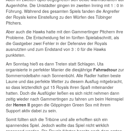
Augenhöhe. Die Unistädter gingen im zweiten Inning mit 1 : 0 in
Führung. Während des gesamten Spiels fanden die Angreifer
der Royals keine Einstellung zu den Würfen des Tübinger
Pitchers.
Aber auch die Hawks hatte mit den Gammertinger Pitchern ihre
Probleme. Die Entscheidung fiel im fünften Spielabschnitt, als
die Gastgeber zwei Fehler in der Defensive der Royals
ausnutzten und zum Endstand von 3 : 0 für die Hawks
punkteten.
Am Sonntag hieß es dann Treten statt Schlagen. Uta
organisierte in perfekter Manier die diesjährige
Fahrradtour
zur
Sommerrodelbahn nach Sonnenbühl. Alle Radler hatten beste
Laune und das perfekte Wetter zu diesem Ausflug mitgebracht,
so dass letztendlich gut 15 Royals ihren Spaß miteinander
hatten. Doch die Ausflügler ließen es sich nicht nehmen dann
zeitig wieder nach Gammertingen zu fahren um beim Heimspiel
der
Herren II
gegen die Göppingen Green Sox mit ihrem
Support aktiv dabei zu sein.
Somit füllten sich die Tribüne und alle erhofften sich ein
spannendes Spiel. Jedoch wollte das Spiel nicht wirklich