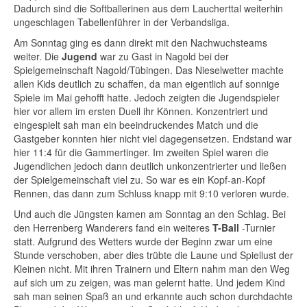
Dadurch sind die Softballerinen aus dem Laucherttal weiterhin
ungeschlagen Tabellenführer in der Verbandsliga.
Am Sonntag ging es dann direkt mit den Nachwuchsteams
weiter. Die
Jugend
war zu Gast in Nagold bei der
Spielgemeinschaft Nagold/Tübingen. Das Nieselwetter machte
allen Kids deutlich zu schaffen, da man eigentlich auf sonnige
Spiele im Mai gehofft hatte. Jedoch zeigten die Jugendspieler
hier vor allem im ersten Duell ihr Können. Konzentriert und
eingespielt sah man ein beeindruckendes Match und die
Gastgeber konnten hier nicht viel dagegensetzen. Endstand war
hier 11:4 für die Gammertinger. Im zweiten Spiel waren die
Jugendlichen jedoch dann deutlich unkonzentrierter und ließen
der Spielgemeinschaft viel zu. So war es ein Kopf-an-Kopf
Rennen, das dann zum Schluss knapp mit 9:10 verloren wurde.
Und auch die Jüngsten kamen am Sonntag an den Schlag. Bei
den Herrenberg Wanderers fand ein weiteres
T-Ball
-Turnier
statt. Aufgrund des Wetters wurde der Beginn zwar um eine
Stunde verschoben, aber dies trübte die Laune und Spiellust der
Kleinen nicht. Mit ihren Trainern und Eltern nahm man den Weg
auf sich um zu zeigen, was man gelernt hatte. Und jedem Kind
sah man seinen Spaß an und erkannte auch schon durchdachte