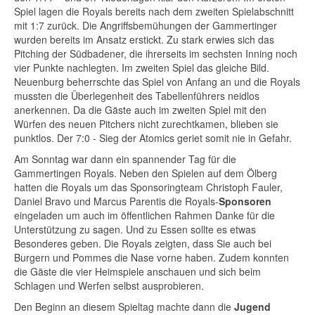
Spiel lagen die Royals bereits nach dem zweiten Spielabschnitt
mit 1:7 zurück. Die Angriffsbemühungen der Gammertinger
wurden bereits im Ansatz erstickt. Zu stark erwies sich das
Pitching der Südbadener, die ihrerseits im sechsten Inning noch
vier Punkte nachlegten. Im zweiten Spiel das gleiche Bild.
Neuenburg beherrschte das Spiel von Anfang an und die Royals
mussten die Überlegenheit des Tabellenführers neidlos
anerkennen. Da die Gäste auch im zweiten Spiel mit den
Würfen des neuen Pitchers nicht zurechtkamen, blieben sie
punktlos. Der 7:0 - Sieg der Atomics geriet somit nie in Gefahr.
Am Sonntag war dann ein spannender Tag für die
Gammertingen Royals. Neben den Spielen auf dem Ölberg
hatten die Royals um das Sponsoringteam Christoph Fauler,
Daniel Bravo und Marcus Parentis die Royals-
Sponsoren
eingeladen um auch im öffentlichen Rahmen Danke für die
Unterstützung zu sagen. Und zu Essen sollte es etwas
Besonderes geben. Die Royals zeigten, dass Sie auch bei
Burgern und Pommes die Nase vorne haben. Zudem konnten
die Gäste die vier Heimspiele anschauen und sich beim
Schlagen und Werfen selbst ausprobieren.
Den Beginn an diesem Spieltag machte dann die
Jugend