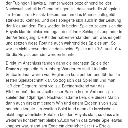
der Tübingen Hawks 2. Immer wieder bezeichnend bei der
Nachwuchsarbeit in Gammertingen ist, dass auch die Jüngsten
im Team ihren Einsatz bekommen um das Mannschaftsgefühl
stärken zu können. Und dies spiegelte sich auch in der Leistung
der Kids auf dem Platz wieder. In beiden Spielen zeigten sich die
Royals klar dominierend, egal ob mit ihrer Schlagleistung oder in
der Verteidigung. Die Kinder haben verstanden, um was es geht
und setzten diese Routine auch während des Spieles um. So
war es nicht verwunderlich dass beide Spiele mit 13:3 und 16:4
für die Royals beendet werden konnte.
Direkt im Anschluss fanden dann die nächsten Spiele der
Damen
gegen die Herrenberg Wanderers statt. Und alle
Softballerinen waren von Beginn an konzentriert und führten im
ersten Spielabschnitt klar. So zog sich das Spiel hin und man
ließ den Gegnern nicht viel zu. Beeindruckend war das
Pitcherdebüt der erst seit dieser Saison in der Verbandsliga
spielenden 13jährigen Nachwuchsdame Lea, die dieses Match
dann auch direkt mit einem Win und einem Ergebnis von 15:2
beenden konnte. Im zweiten Spiel fand dann die inzwischen
nicht ungewöhnliche Rotation bei den Royals statt, so dass alle
weiterhin konzentriert bleiben.Auch wenn das zweite Spiel etwas
knapper war, stand am Ende ein deutlicher 21:11 – Erfolg.