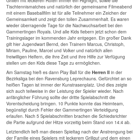
Grillen mit leckeren Roten immer ein Highlight, sowie die
Tischtennismatches und natürlich der gemeinsame Filmeabend
mit einem Baseballfilm ist für alle Teilnehmer ein Zeichen der
Gemeinsamkeit und zeigt den tollen Zusammenhalt. Es waren
wieder überragende Tage für die Nachwuchsarbeit bei den
Gammertingen Royals. Und alle Kids fiebern jetzt schon dem
Trainingslager im kommenden Jahr entgegen. Ein großer Dank
gilt hier Jugendwart Bernd, den Trainern Marcus, Christoph,
Miriam, Pauline, Marcel und Volker und natürlich allen
freiwilligen Helfern, die ihre Zeit und ihre Hilfe zur Verfügung
stellen um den Kids diese Tage zu ermöglichen.
Am Samstag hieß es dann Play Ball für die
Herren II
in der
Bezirksliga bei den Ravensburg Leprechauns. Gefürchtet an so
heißen Tagen ist immer der Kunstrasenplatz. Und dies zeigte
sich auch teilweise in der Leistung der Spieler wieder. Nach
anfänglicher Führung sollte der dritte Spielabschnitt die
Vorentscheidung bringen. 10 Punkte konnte das Heimteam,
begünstigt durch Fehler der Gammertingen Verteidigung
erlaufen. Nach 5 Spielabschnitten brachen die Schiedsrichter
die Partie aufgrund der Hitze vorzeitig beim Stand von 14:4 ab.
Letztendlich ließ man diesen Spieltag nach der Anstrengung bei
der Familie eines Spielers mit leckerem Grillgut und dem einen