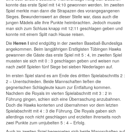
konnte das erste Spiel mit 14:10 gewonnen werden. Im zweiten
Spiel merkte man dann die Strapazen des vorangegangenen
Sieges. Bewundernswert an dieser Stelle war, dass auch die
jungen Mädels alle ihre Punkte heimbrachten. Jedoch musste
man sich zum Schluss knapp mit 12:11 geschlagen geben und
konnte mit einem Split nach Hause reisen.
Die
Herren I
sind endgültig in der zweiten Baseball-Bundesliga
angekommen. Beim langjährigen Erstligisten Tübingen Hawks
gewannen die Gäste das erste Spiel mit 5 : 4, im zweiten Spiel
mussten sie sich mit 0 : 3 geschlagen geben und weisen nun
nach zwölf Spielen fünf Siege bei sieben Niederlagen auf.
Im ersten Spiel stand es am Ende des dritten Spielabschnitts 2 :
2 – Unentschieden. Beide Mannschaften ließen die
gegnerischen Schlagleute kaum zur Entfaltung kommen.
Nachdem die Royals im vierten Spielabschnitt mit 3 : 2 in
Führung gingen, schien sich eine Überraschung anzubahnen.
Doch die Hawks konterten und übernahmen vor dem letzten
Spielabschnitt mit 4 : 3 die Führung. Die Royals gaben sich
allerdings noch nicht geschlagen und erzielten ihrerseits noch
zwei Punkte zum umjubelten 5 : 4 – Erfolg.
Auch im zweiten Spiel begegneten sich beide Mannschaften auf