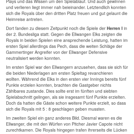
Plays und das Wissen um den Spielablauf. Und auch gewinnen
und verlieren liegt immer nah beieinander. Letztendlich konnten
sich die Royals über den dritten Platz freuen und gut gelaunt die
Heimreise antreten.
Dort fanden zu diesem Zeitpunkt noch die Spiele der
Herren I
in
der 2. Bundesliga statt. Gegen die Ellwangen Elks zeigten die
Royals in beiden Spielen eine ansprechende Leistung, hatten im
ersten Spiel allerdings das Pech, dass die weiten Schläge der
Gammertinger Angreifer von der Ellwanger Defensive
neutralisiert werden konnten.
Im ersten Spiel war den Ellwangern anzusehen, dass sie sich für
die beiden Niederlagen am ersten Spieltag revanchieren
wollten. Während die Elks in den ersten vier Innings bereits fünf
Punkte erzielen konnten, brachten die Gastgeber nichts
Zählbares zustande. Dies sollte erst im fünften und siebten
Spielabschnitt gelingen, als sie insgesamt fünf Punkte erzielten.
Doch da hatten die Gäste schon weitere Punkte erzielt, so dass
sich die Royals mit 5 : 8 geschlagen geben mussten.
Im zweiten Spiel ein ganz anderes Bild. Diesmal waren es die
Ellwanger, die mit den Würfen von Pitcher Javier Capote nicht
zurechtkamen. Die Royals hingegen trafen ihrerseits die Lücken