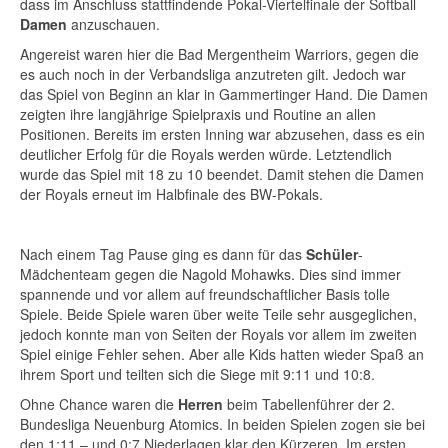
dass im Anschluss stattfindende Pokal-Viertelfinale der Softball
Damen
anzuschauen.
Angereist waren hier die Bad Mergentheim Warriors, gegen die
es auch noch in der Verbandsliga anzutreten gilt. Jedoch war
das Spiel von Beginn an klar in Gammertinger Hand. Die Damen
zeigten ihre langjährige Spielpraxis und Routine an allen
Positionen. Bereits im ersten Inning war abzusehen, dass es ein
deutlicher Erfolg für die Royals werden würde. Letztendlich
wurde das Spiel mit 18 zu 10 beendet. Damit stehen die Damen
der Royals erneut im Halbfinale des BW-Pokals.
Nach einem Tag Pause ging es dann für das
Schüler
-
Mädchenteam gegen die Nagold Mohawks. Dies sind immer
spannende und vor allem auf freundschaftlicher Basis tolle
Spiele. Beide Spiele waren über weite Teile sehr ausgeglichen,
jedoch konnte man von Seiten der Royals vor allem im zweiten
Spiel einige Fehler sehen. Aber alle Kids hatten wieder Spaß an
ihrem Sport und teilten sich die Siege mit 9:11 und 10:8.
Ohne Chance waren die
Herren
beim Tabellenführer der 2.
Bundesliga Neuenburg Atomics. In beiden Spielen zogen sie bei
den 1:11 – und 0:7 Niederlagen klar den Kürzeren. Im ersten