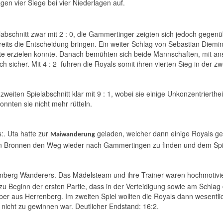
agen vier Siege bei vier Niederlagen auf.
labschnitt zwar mit 2 : 0, die Gammertinger zeigten sich jedoch gegenü
reits die Entscheidung bringen. Ein weiter Schlag von Sebastian Dieming
te erzielen konnte. Danach bemühten sich beide Mannschaften, mit ans
 sicher. Mit 4 : 2 fuhren die Royals somit ihren vierten Sieg in der zw
zweiten Spielabschnitt klar mit 9 : 1, wobei sie einige Unkonzentriert
onnten sie nicht mehr rütteln.
s:. Uta hatte zur
geladen, welcher dann einige Royals ge
Maiwanderung
in Bronnen den Weg wieder nach Gammertingen zu finden und dem Spie
nberg Wanderers. Das Mädelsteam und ihre Trainer waren hochmotivier
ts zu Beginn der ersten Partie, dass in der Verteidigung sowie am Schl
geber aus Herrenberg. Im zweiten Spiel wollten die Royals dann wesentl
e nicht zu gewinnen war. Deutlicher Endstand: 16:2.