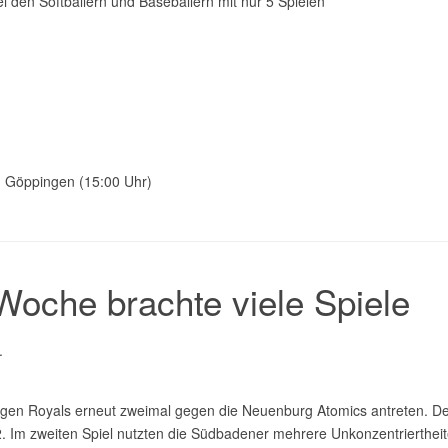
den Softballern und Baseballern mit nur 5 Spielen
. Göppingen (15:00 Uhr)
oche brachte viele Spiele
.
n Royals erneut zweimal gegen die Neuenburg Atomics antreten. Der A
: 2. Im zweiten Spiel nutzten die Südbadener mehrere Unkonzentrierth