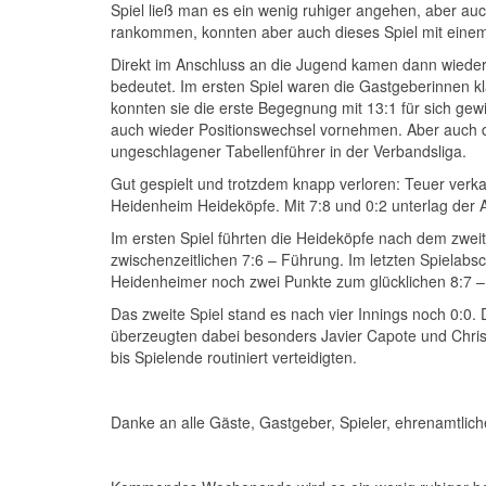
Spiel ließ man es ein wenig ruhiger angehen, aber au
rankommen, konnten aber auch dieses Spiel mit einem
Direkt im Anschluss an die Jugend kamen dann wiede
bedeutet. Im ersten Spiel waren die Gastgeberinnen kl
konnten sie die erste Begegnung mit 13:1 für sich ge
auch wieder Positionswechsel vornehmen. Aber auch d
ungeschlagener Tabellenführer in der Verbandsliga.
Gut gespielt und trotzdem knapp verloren: Teuer verka
Heidenheim Heideköpfe. Mit 7:8 und 0:2 unterlag der A
Im ersten Spiel führten die Heideköpfe nach dem zweite
zwischenzeitlichen 7:6 – Führung. Im letzten Spielabsc
Heidenheimer noch zwei Punkte zum glücklichen 8:7 – 
Das zweite Spiel stand es nach vier Innings noch 0:0
überzeugten dabei besonders Javier Capote und Christo
bis Spielende routiniert verteidigten.
Danke an alle Gäste, Gastgeber, Spieler, ehrenamtlich