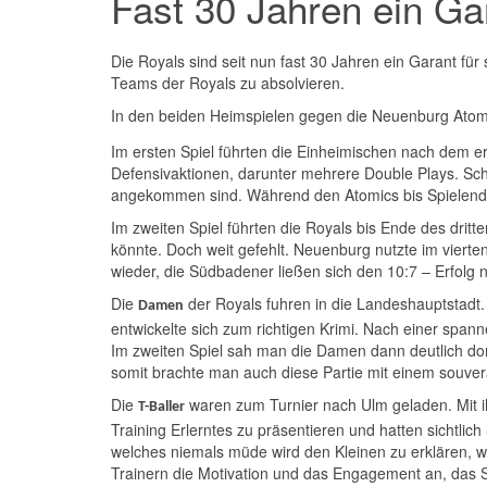
Fast 30 Jahren ein G
Die Royals sind seit nun fast 30 Jahren ein Garant 
Teams der Royals zu absolvieren.
In den beiden Heimspielen gegen die Neuenburg Atom
Im ersten Spiel führten die Einheimischen nach dem er
Defensivaktionen, darunter mehrere Double Plays. Sch
angekommen sind. Während den Atomics bis Spielende
Im zweiten Spiel führten die Royals bis Ende des drit
könnte. Doch weit gefehlt. Neuenburg nutzte im vierte
wieder, die Südbadener ließen sich den 10:7 – Erfolg
Die
der Royals fuhren in die Landeshauptstadt.
Damen
entwickelte sich zum richtigen Krimi. Nach einer spa
Im zweiten Spiel sah man die Damen dann deutlich dom
somit brachte man auch diese Partie mit einem souve
Die
waren zum Turnier nach Ulm geladen. Mit ih
T-Baller
Training Erlerntes zu präsentieren und hatten sichtli
welches niemals müde wird den Kleinen zu erklären, w
Trainern die Motivation und das Engagement an, das 