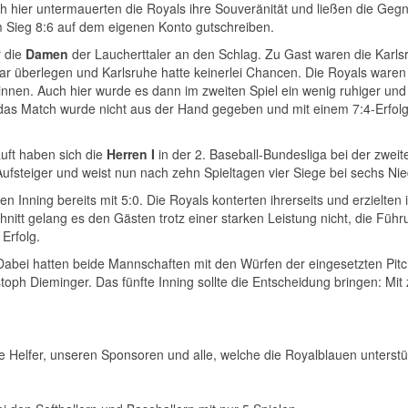
ch hier untermauerten die Royals ihre Souveränität und ließen die Ge
 Sieg 8:6 auf dem eigenen Konto gutschreiben.
r die
Damen
der Laucherttaler an den Schlag. Zu Gast waren die Karlsru
ar überlegen und Karlsruhe hatte keinerlei Chancen. Die Royals waren 
winnen. Auch hier wurde es dann im zweiten Spiel ein wenig ruhiger 
as Match wurde nicht aus der Hand gegeben und mit einem 7:4-Erfolg 
uft haben sich die
Herren I
in der 2. Baseball-Bundesliga bei der zwe
ufsteiger und weist nun nach zehn Spieltagen vier Siege bei sechs Nie
n Inning bereits mit 5:0. Die Royals konterten ihrerseits und erzielten
hnitt gelang es den Gästen trotz einer starken Leistung nicht, die Füh
Erfolg.
. Dabei hatten beide Mannschaften mit den Würfen der eingesetzten Pi
ph Dieminger. Das fünfte Inning sollte die Entscheidung bringen: Mit z
e Helfer, unseren Sponsoren und alle, welche die Royalblauen unterstü