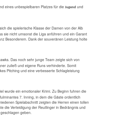
nd eines unbespielbaren Platzes für die
und
Jugend
sich die spielerische Klasse der Damen von der Alb
ss sie nicht umsonst die Liga anführen und ein Garant
ganz Besonderem. Dank der souveränen Leistung holte
hawks. Das noch sehr junge Team zeigte sich von
gner zuließ und eigene Runs verhinderte. Somit
rkes Pitching und eine verbesserte Schlagleistung
el wurde ein emotionaler Krimi. Zu Beginn fuhren die
ulminantes 7. Inning, in dem die Gäste ordentlich
iedenen Spielabschnitt zeigten die Herren einen tollen
e die Verteidigung der Reutlinger in Bedrängnis und
8 geschlagen geben.