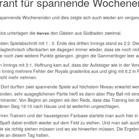
arant für spannende Wochen
für spannende Wochenenden und dies zeigte sich auch wieder am verg
ics unterlagen die
den Gästen aus Südbaden zweimal.
Herren
sten Spielabschnitt mit 1 : 0. Ende des dritten Innings stand es 2:2. 
lagtechnisch offenbarten sie dagegen immer wieder, dass sie noch nic
 noch zwei weitere Punkte gelangen, gingen die Gammertinger leer a
ten Innings mit 2:1. Hoffnung kam auf, dass der Aufsteiger wie in der 
n Inning mehrere Fehler der Royals gnadenlos aus und ging mit 6:2 in 
 nicht mehr nehmen.
 Dort durften zwei spannende Spiele auf höchstem Niveau erwartet we
nnenden, sehr ausgeglichenen Partie hieß es dann aber Play Ball mit 
inanter. Von Beginn an zeigten sie den Reds, dass das Training bei 
ränen Sieg 19:10 nach Hause und ist weiterhin ungeschlagen.
ren Trainern und der hauseigenen Fanbase startete man auch hier in d
ch Spaß dabei endlich wieder auf dem Feld zu stehen. Und man sah auc
ie sie richtig stehen müssen und wo sie hinwerfen müssen. Die Ergebni
Sie an diesem Tag hatten.