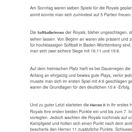
Am Sonntag waren sieben Spiele für die Royals geplan
somit konnte man sich zumindest auf 5 Partien freuen.
Die
der Royals, bisher ungeschlagen, st
Softballerinnen
sehen lassen. Von Beginn an waren alle präsent und ze
für hochklassigen Softball in Baden-Württemberg sin
man sich zwei sichere Siege mit 16:11 und 19:6.
Auf dem heimischen Platz hieß es bei Dauerregen die
Anfang an ehrgeizig und bewies gute Plays, verlor jed
musste man sich im ersten Spiel mit 4:6 geschlagen ge
waren die Grundlagen für den deutlichen 10:4 -Erfolg.
Und zu guter Letzt starteten die
in ihr erstes
Herren II
Royals ihre ersten beiden Punkte ein und bis zum 7. I
vorlegten. Jedoch wachten die Royals nochmals auf und
Kampfgeist und holten sich einen Punkt nach dem ande
bescherte den Herren 11 zusätzliche Punkte. Schluss