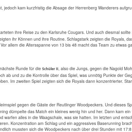
t, jedoch kam kurzfristig die Absage der Herrenberg Wanderers aufgru
arteten ihre Reise zu den Karlsruhe Cougars. Und auch diesmal sollte 
igten ihr Können und ihre Routine. Schlagstark zeigten die Royals, da
d. Vor allem die Altersspanne von 13 bis 48 macht das Team zu etwas 
 nächste Runde für die
, also die Jungs, gegen die Nagold Mo
Schüler II
och ab und zu die Kontrolle über das Spiel, was unnötig Punkte der Ge
ben. Im zweiten Spiel zeigten sich die Royals dann konzentrierter. Sta
 Heimspiel gegen die Gäste der Reutlinger Woodpeckers. Und dieses Spi
nning dümpelte das Match ein kleines wenig hin und her. Dann kam ein f
 warfen alles in die Waagschale, was sie hatten. Im letzten und entsch
ren. Konzentration am Schlag und ein aggressives Baserunning bracht
endlich mussten sich die Woodpeckers nach über drei Stunden mit 17: